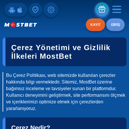
KAYIT
GIRIŞ
Çerez Yönetimi ve Gizlilik
İlkeleri MostBet
Bu Çerez Politikası, web sitemizde kullanılan çerezler
hakkında bilgi vermektedir. Sitemiz, MostBet üzerine
bağımsız inceleme ve tavsiyeler sunan bir platformdur.
Kullanıcı deneyimini geliştirmek, site performansını ölçmek
ve içeriklerimizi optimize etmek için çerezlerden
yararlanıyoruz.
Çerez Nedir?