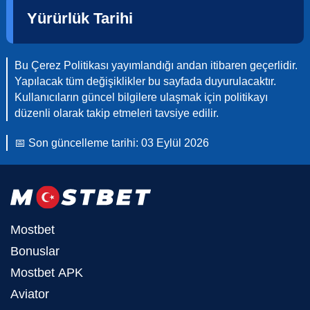
Yürürlük Tarihi
Bu Çerez Politikası yayımlandığı andan itibaren geçerlidir.
Yapılacak tüm değişiklikler bu sayfada duyurulacaktır.
Kullanıcıların güncel bilgilere ulaşmak için politikayı
düzenli olarak takip etmeleri tavsiye edilir.
📅 Son güncelleme tarihi: 03 Eylül 2026
Mostbet
Bonuslar
Mostbet APK
Aviator